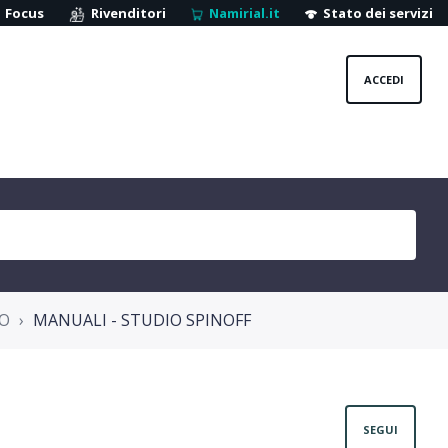
Focus
Rivenditori
Namirial.it
Stato dei servizi
ACCEDI
IO
MANUALI - STUDIO SPINOFF
Non
SEGUI