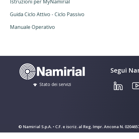
Istruzioni per MyNamirial
Guida Ciclo Attivo - Ciclo Passivo
Manuale Operativo
Segui Nam
Stato dei servizi
© Namirial S.p.A. • C.F. e iscriz. al Reg. Impr. Ancona N. 02046