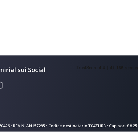
irial sui Social
570426 • REA N. AN157295 • Codice destinatario T04ZHR3 • Cap. soc. € 8.251.