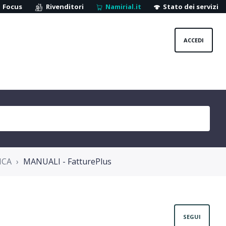
Focus
Rivenditori
Namirial.it
Stato dei servizi
ACCEDI
ICA
MANUALI - FatturePlus
Non
SEGUI