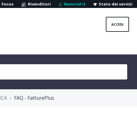
Focus
Rivenditori
Namirial.it
Stato dei servizi
ACCEDI
ICA
FAQ - FatturePlus