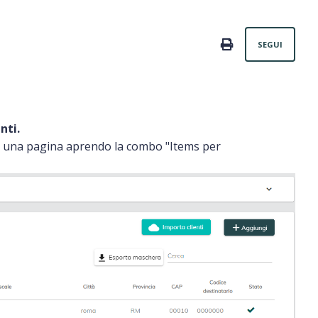
Non
PRINT
SEGUI
nti.
i in una pagina aprendo la combo "Items per