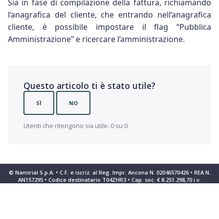
Sia in fase di compilazione della fattura, richiamando
l’anagrafica del cliente, che entrando nell’anagrafica
cliente, è possibile impostare il flag “Pubblica
Amministrazione” e ricercare l’amministrazione.
Questo articolo ti è stato utile?
SÌ
NO
Utenti che ritengono sia utile: 0 su 0
© Namirial S.p.A. • C.F. e iscriz. al Reg. Impr. Ancona N. 02046570426 • REA N.
AN157295 • Codice destinatario T04ZHR3 • Cap. soc. € 8.251.298,70 i.v.
Informativa sulla raccolta