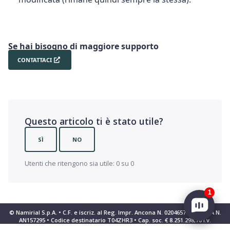
Se hai bisogno di maggiore supporto
CONTATTACI
Questo articolo ti è stato utile?
SÌ
NO
Utenti che ritengono sia utile: 0 su 0
1
© Namirial S.p.A. • C.F. e iscriz. al Reg. Impr. Ancona N. 02046570426 • REA N.
AN157295 • Codice destinatario T04ZHR3 • Cap. soc. € 8.251.298,70 i.v.