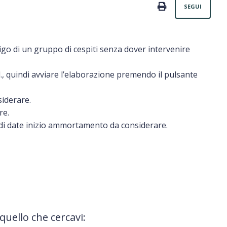
Non
PRINT
SEGUI
igo di un gruppo di cespiti senza dover intervenire
l., quindi avviare l’elaborazione premendo il pulsante
siderare.
re.
 di date inizio ammortamento da considerare.
quello che cercavi: