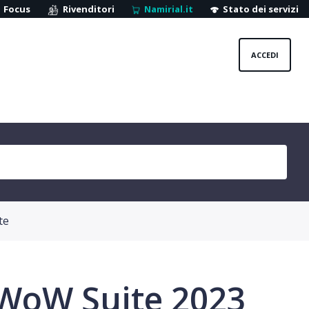
Focus
Rivenditori
Namirial.it
Stato dei servizi
ACCEDI
te
i WoW Suite 2023