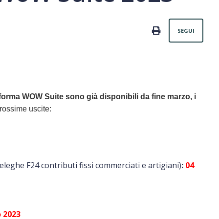
Non
PRINT
SEGUI
forma WOW Suite sono già disponibili da fine marzo, i
rossime uscite:
eleghe F24 contributi fissi commerciati e artigiani)
:
04
3
 2023