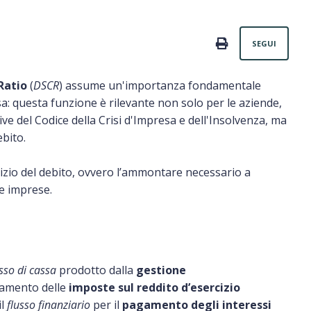
Non
PRINT
SEGUI
Ratio
(
DSCR
) assume un'importanza fondamentale
a: questa funzione è rilevante non solo per le aziende,
 del Codice della Crisi d'Impresa e dell'Insolvenza, ma
ebito.
vizio del debito, ovvero l’ammontare necessario a
le imprese.
usso di cassa
prodotto dalla
gestione
agamento delle
imposte sul reddito d’esercizio
il
flusso finanziario
per il
pagamento degli
interessi