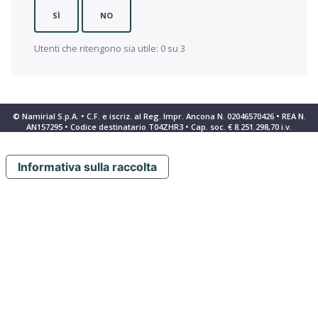
SÌ
NO
Utenti che ritengono sia utile: 0 su 3
© Namirial S.p.A. • C.F. e iscriz. al Reg. Impr. Ancona N. 02046570426 • REA N.
AN157295 • Codice destinatario T04ZHR3 • Cap. soc. € 8.251.298,70 i.v.
Informativa sulla raccolta