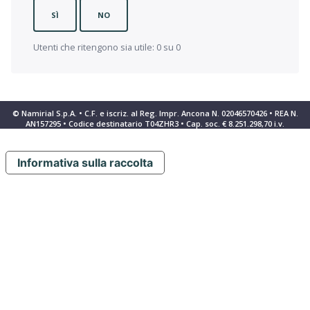
SÌ
NO
Utenti che ritengono sia utile: 0 su 0
© Namirial S.p.A. • C.F. e iscriz. al Reg. Impr. Ancona N. 02046570426 • REA N.
AN157295 • Codice destinatario T04ZHR3 • Cap. soc. € 8.251.298,70 i.v.
Informativa sulla raccolta