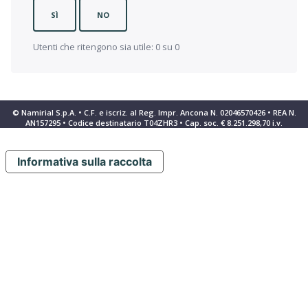
SÌ
NO
Utenti che ritengono sia utile: 0 su 0
© Namirial S.p.A. • C.F. e iscriz. al Reg. Impr. Ancona N. 02046570426 • REA N.
AN157295 • Codice destinatario T04ZHR3 • Cap. soc. € 8.251.298,70 i.v.
Informativa sulla raccolta