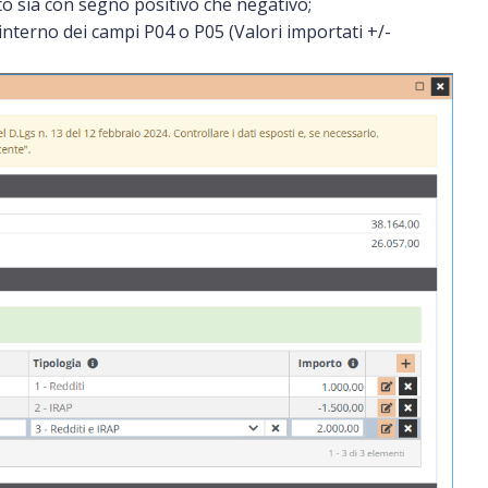
ito sia con segno positivo che negativo;
all'interno dei campi P04 o P05 (Valori importati +/-