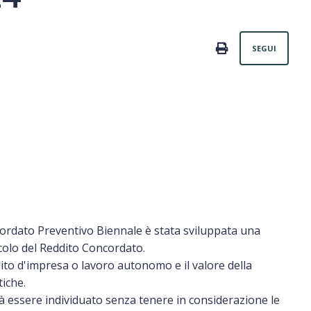
Non
PRINT
SEGUI
oncordato Preventivo Biennale è stata sviluppata una
lcolo del Reddito Concordato.
ito d'impresa o lavoro autonomo e il valore della
tiche.
vrà essere individuato senza tenere in considerazione le