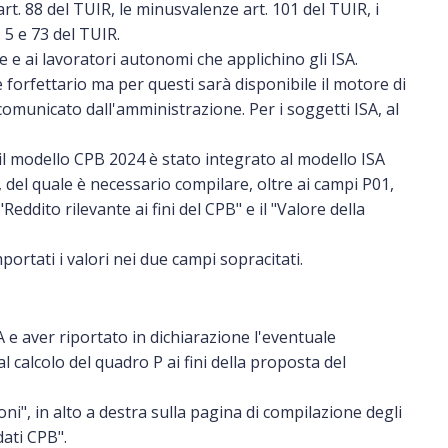
rt. 88 del TUIR, le minusvalenze art. 101 del TUIR, i
. 5 e 73 del TUIR.
e e ai lavoratori autonomi che applichino gli ISA.
e forfettario ma per questi sarà disponibile il motore di
comunicato dall'amministrazione. Per i soggetti ISA, al
il modello CPB 2024 è stato integrato al modello ISA
, del quale è necessario compilare, oltre ai campi P01,
eddito rilevante ai fini del CPB" e il "Valore della
ortati i valori nei due campi sopracitati.
A e aver riportato in dichiarazione l'eventuale
 calcolo del quadro P ai fini della proposta del
i", in alto a destra sulla pagina di compilazione degli
dati CPB".