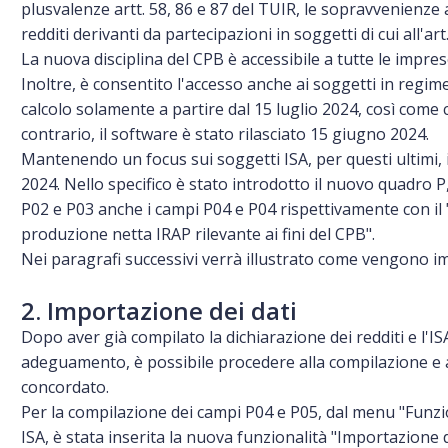
plusvalenze artt. 58, 86 e 87 del TUIR, le sopravvenienze a
redditi derivanti da partecipazioni in soggetti di cui all'art
La nuova disciplina del CPB è accessibile a tutte le impres
Inoltre, è consentito l'accesso anche ai soggetti in regim
calcolo solamente a partire dal 15 luglio 2024, così come 
contrario, il software è stato rilasciato 15 giugno 2024.
Mantenendo un focus sui soggetti ISA, per questi ultimi, 
2024. Nello specifico è stato introdotto il nuovo quadro P
P02 e P03 anche i campi P04 e P04 rispettivamente con il "R
produzione netta IRAP rilevante ai fini del CPB".
Nei paragrafi successivi verrà illustrato come vengono imp
2. Importazione dei dati
Dopo aver già compilato la dichiarazione dei redditi e l'IS
adeguamento, è possibile procedere alla compilazione e al
concordato.
Per la compilazione dei campi P04 e P05, dal menu "Funzion
ISA, è stata inserita la nuova funzionalità "Importazione 