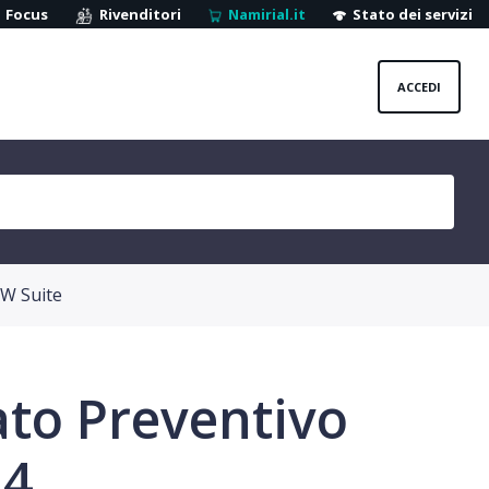
Focus
Rivenditori
Namirial.it
Stato dei servizi
ACCEDI
W Suite
to Preventivo
24