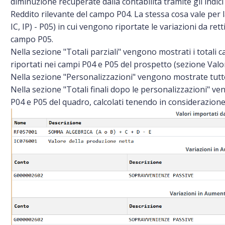
diminuzione recuperate dalla contabilità tramite gli indici
Reddito rilevante del campo P04. La stessa cosa vale pe
IC, IP) - P05) in cui vengono riportate le variazioni da ret
campo P05.
Nella sezione "Totali parziali" vengono mostrati i totali ca
riportati nei campi P04 e P05 del prospetto (sezione Valor
Nella sezione "Personalizzazioni" vengono mostrate tutte l
Nella sezione "Totali finali dopo le personalizzazioni" ve
P04 e P05 del quadro, calcolati tenendo in considerazione 