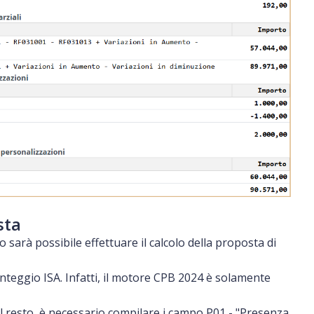
sta
ro sarà possibile effettuare il calcolo della proposta di
unteggio ISA. Infatti, il motore CPB 2024 è solamente
e al resto, è necessario compilare i campo P01 - "Presenza