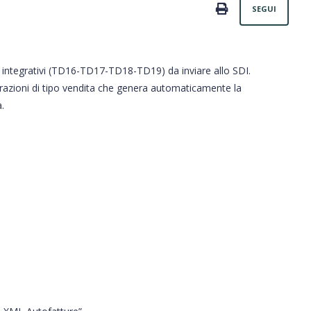
Non
PRINT
SEGUI
 integrativi (TD16-TD17-TD18-TD19) da inviare allo SDI.
istrazioni di tipo vendita che genera automaticamente la
.