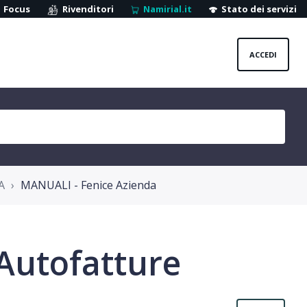
Focus
Rivenditori
Namirial.it
Stato dei servizi
ACCEDI
A
MANUALI - Fenice Azienda
Autofatture