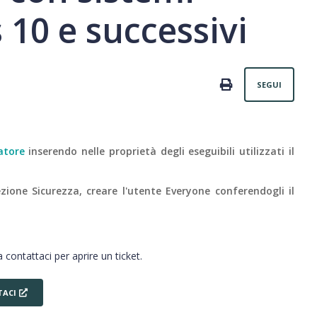
10 e successivi
Non
PRINT
SEGUI
atore
inserendo nelle proprietà degli eseguibili utilizzati il
ezione Sicurezza, creare l'utente Everyone conferendogli il
 contattaci per aprire un ticket.
ACI