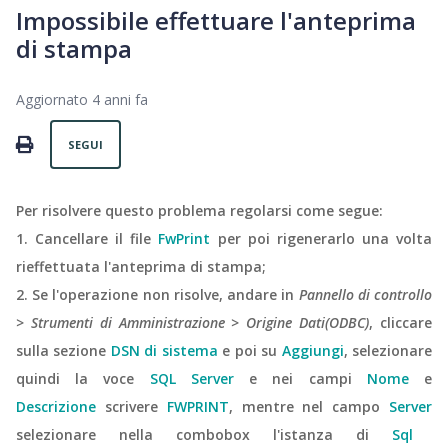
Impossibile effettuare l'anteprima
di stampa
Aggiornato
4 anni fa
Non ancora seguito da nessuno
PRINT
SEGUI
Per risolvere questo problema regolarsi come segue:
1. Cancellare il file
FwPrint
per poi rigenerarlo una volta
rieffettuata l'anteprima di stampa;
2. Se l'operazione non risolve, andare in
Pannello di controllo
> Strumenti di Amministrazione > Origine Dati(ODBC)
, cliccare
sulla sezione
DSN
di sistema
e poi su
Aggiungi
, selezionare
quindi la voce
SQL Server
e nei campi
Nome
e
Descrizione
scrivere
FWPRINT
, mentre nel campo
Server
selezionare nella combobox l'istanza di
Sql