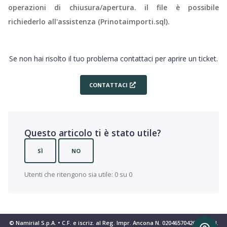
operazioni di chiusura/apertura. il file è possibile
richiederlo all'assistenza (Prinotaimporti.sql).
Se non hai risolto il tuo problema contattaci per aprire un ticket.
CONTATTACI
Questo articolo ti è stato utile?
SÌ
NO
Utenti che ritengono sia utile: 0 su 0
© Namirial S.p.A. • C.F. e iscriz. al Reg. Impr. Ancona N. 02046570426 • REA N.