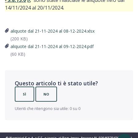
-
5.8.13.0
sono state rilasciate le aliquote IMU dal
14/11/2024 al 20/11/2024.
aliquote dal 21-11-2024 al 08-12-2024.xlsx
(200 KB)
aliquote dal 21-11-2024 al 09-12-2024.pdf
(60 KB)
Questo articolo ti è stato utile?
SÌ
NO
Utenti che ritengono sia utile: 0 su 0
© Namirial S.p.A. • C.F. e iscriz. al Reg. Impr. Ancona N. 02046570426 • REA N.