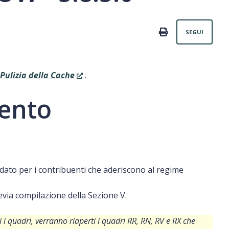
Non
PRINT
SEGUI
a
Pulizia della Cache
.
ento
rdato per i contribuenti che aderiscono al regime
evia compilazione della Sezione V.
si i quadri, verranno riaperti i quadri RR, RN, RV e RX che