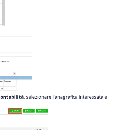
contabilità
,
selezionare l’anagrafica interessata e