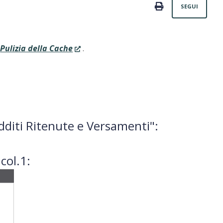
Non
PRINT
SEGUI
a
Pulizia della Cache
.
diti Ritenute e Versamenti":
col.1: