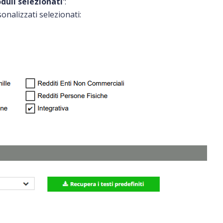
duli selezionati'
:
nalizzati selezionati: