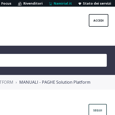
Focus
Rivenditori
Namirial.it
Stato dei servizi
ACCEDI
ATFORM
MANUALI - PAGHE Solution Platform
Non
SEGUI