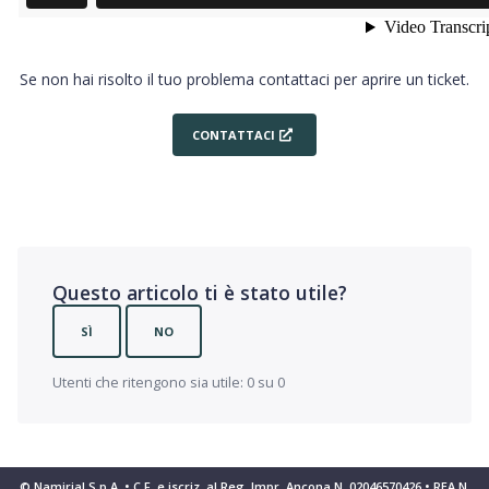
Se non hai risolto il tuo problema contattaci per aprire un ticket.
CONTATTACI
Questo articolo ti è stato utile?
SÌ
NO
Utenti che ritengono sia utile: 0 su 0
© Namirial S.p.A. • C.F. e iscriz. al Reg. Impr. Ancona N. 02046570426 • REA N.