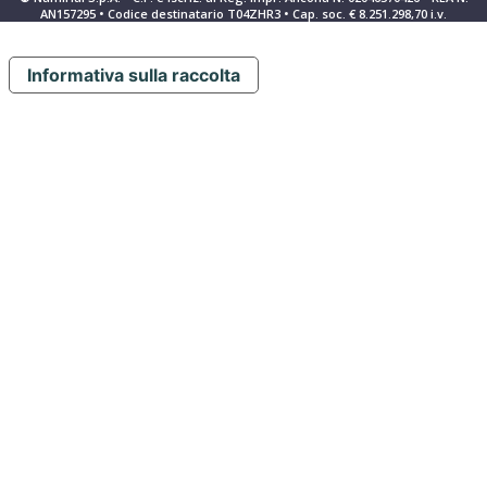
AN157295 • Codice destinatario T04ZHR3 • Cap. soc. € 8.251.298,70 i.v.
Informativa sulla raccolta