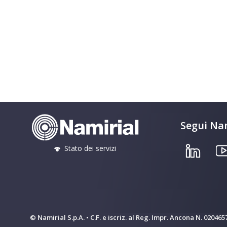
Segui Nam
Stato dei servizi
© Namirial S.p.A. • C.F. e iscriz. al Reg. Impr. Ancona N. 02046