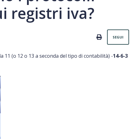
i registri iva?
Non
PRINT
SEGUI
(o 12 o 13 a seconda del tipo di contabilità) -
14-6-3