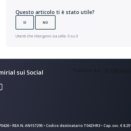
Questo articolo ti è stato utile?
SÌ
NO
Utenti che ritengono sia utile: 0 su 0
irial sui Social
570426 • REA N. AN157295 • Codice destinatario T04ZHR3 • Cap. soc. € 8.251.