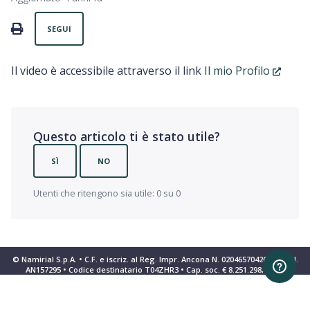
Non ancora seguito da nessuno
PRINT
SEGUI
Il video è accessibile attraverso il link
Il mio Profilo
Questo articolo ti è stato utile?
SÌ
NO
Utenti che ritengono sia utile: 0 su 0
© Namirial S.p.A. • C.F. e iscriz. al Reg. Impr. Ancona N. 02046570426 • REA N.
AN157295 • Codice destinatario T04ZHR3 • Cap. soc. € 8.251.298,70 i.v.
Informativa sulla raccolta