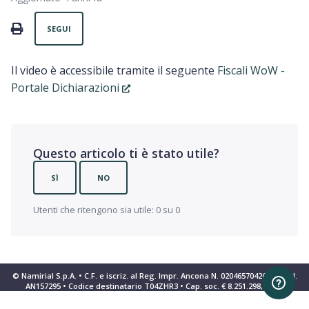
Non ancora seguito da nessuno
PRINT
SEGUI
Il video è accessibile tramite il seguente
Fiscali WoW -
Portale Dichiarazioni
Questo articolo ti è stato utile?
SÌ
NO
Utenti che ritengono sia utile: 0 su 0
© Namirial S.p.A. • C.F. e iscriz. al Reg. Impr. Ancona N. 02046570426 • REA N.
AN157295 • Codice destinatario T04ZHR3 • Cap. soc. € 8.251.298,70 i.v.