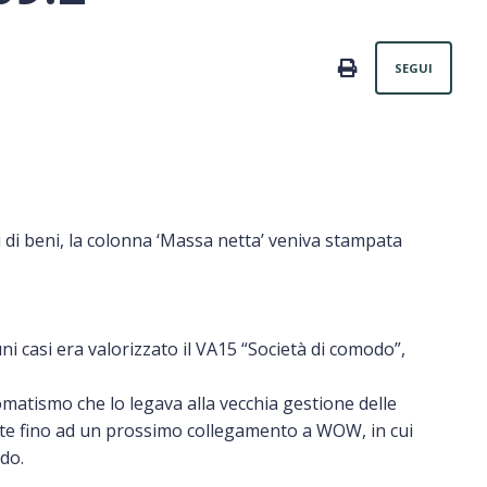
Non
PRINT
SEGUI
 di beni, la colonna ‘Massa netta’ veniva stampata
uni casi era valorizzato il VA15 “Società di comodo”,
tomatismo che lo legava alla vecchia gestione delle
te fino ad un prossimo collegamento a WOW, in cui
odo.