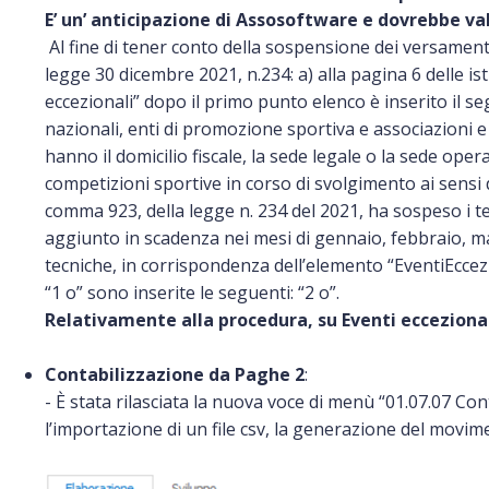
E’ un’ anticipazione di Assosoftware e dovrebbe val
Al fine di tener conto della sospensione dei versamenti 
legge 30 dicembre 2021, n.234: a) alla pagina 6 delle is
eccezionali” dopo il primo punto elenco è inserito il seg
nazionali, enti di promozione sportiva e associazioni e 
hanno il domicilio fiscale, la sede legale o la sede oper
competizioni sportive in corso di svolgimento ai sensi de
comma 923, della legge n. 234 del 2021, ha sospeso i te
aggiunto in scadenza nei mesi di gennaio, febbraio, mar
tecniche, in corrispondenza dell’elemento “EventiEccez
“1 o” sono inserite le seguenti: “2 o”.
Relativamente alla procedura, su Eventi eccezionali 
Contabilizzazione da Paghe 2
:
- È stata rilasciata la nuova voce di menù “01.07.07 C
l’importazione di un file csv, la generazione del movim