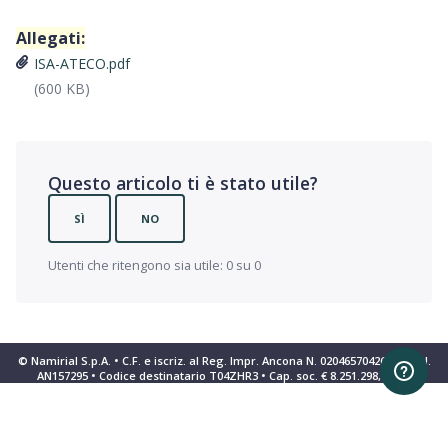
Allegati:
ISA-ATECO.pdf
(600 KB)
Questo articolo ti è stato utile?
SÌ
NO
Utenti che ritengono sia utile: 0 su 0
© Namirial S.p.A. • C.F. e iscriz. al Reg. Impr. Ancona N. 02046570426 • REA N.
AN157295 • Codice destinatario T04ZHR3 • Cap. soc. € 8.251.298,70 i.v.
Informativa sulla raccolta