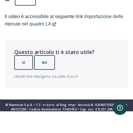
Il video è accessibile al seguente link
Importazione delle
ritenute nel quadro LA
Questo articolo ti è stato utile?
SÌ
NO
Utenti che ritengono sia utile: 0 su 0
© Namirial S.p.A. • C.F. e iscriz. al Reg. Impr. Ancona N. 02046570426 • REA N.
AN157295 • Codice destinatario T04ZHR3 • Cap. soc. € 8.251.298,70 i.v.
Informativa sulla raccolta