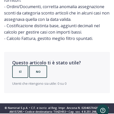
fornitori.
- Ordini/Documenti, corretta anomalia assegnazione
sconti da categoria sconto articoli che in alcuni casi non
assegnava quella con la data valida.
- Costificazione distinta base, aggiunti decimali nel
calcolo per gestire casi con importi bassi.
- Calcolo Fattura, gestito meglio filtro spuntati.
Questo articolo ti è stato utile?
SÌ
NO
Utenti che ritengono sia utile: 0 su 0
© Namirial S.p.A. • C.F. e iscriz. al Reg. Impr. Ancona N. 02046570426 • REA N.
AN157295 • Codice destinatario T04ZHR3 • Cap. soc. € 8.251.298,70 i.v.