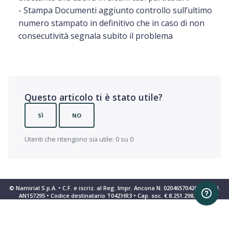
- Stampa Documenti aggiunto controllo sull’ultimo
numero stampato in definitivo che in caso di non
consecutività segnala subito il problema
Questo articolo ti è stato utile?
SÌ
NO
Utenti che ritengono sia utile: 0 su 0
© Namirial S.p.A. • C.F. e iscriz. al Reg. Impr. Ancona N. 02046570426 • REA N.
AN157295 • Codice destinatario T04ZHR3 • Cap. soc. € 8.251.298,70 i.v.
Informativa sulla raccolta